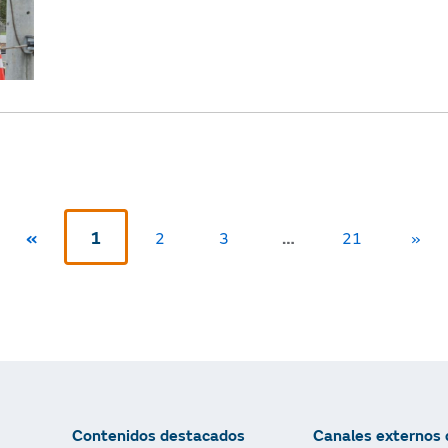
«
1
…
2
3
21
»
Contenidos destacados
Canales externos 