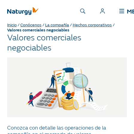
M
Inicio
/
Conócenos
/
La compañía
/
Hechos corporativos
/
Valores comerciales negociables
Valores comerciales
negociables
Conozca con detalle las operaciones de la